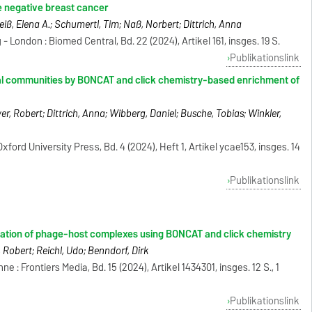
le negative breast cancer
ß, Elena A.; Schumertl, Tim; Naß, Norbert; Dittrich, Anna
 London : Biomed Central, Bd. 22 (2024), Artikel 161, insges. 19 S.
Publikationslink
al communities by BONCAT and click chemistry-based enrichment of
yer, Robert; Dittrich, Anna; Wibberg, Daniel; Busche, Tobias; Winkler,
ord University Press, Bd. 4 (2024), Heft 1, Artikel ycae153, insges. 14
Publikationslink
ization of phage-host complexes using BONCAT and click chemistry
, Robert; Reichl, Udo; Benndorf, Dirk
e : Frontiers Media, Bd. 15 (2024), Artikel 1434301, insges. 12 S., 1
Publikationslink