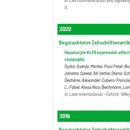
In:
Cell communication and signaling -
S.
2020
Begutachteter Zeitschriftenartik
Hepatocyte KLF6 expression affects 
cholangitis
Sydor, Svenja; Manka, Paul Peter; Bu
Janette; Saeed, Ali; Vetter, Diana; Sch
Dechêne, Alexander; Cubero, Francisc
L.; Faber, Klaas Nico; Bechmann, Lar
In:
Liver international - Oxford : Wile
2019
Begutachteter Zeitschriftenartik