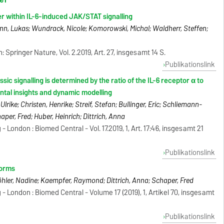
r within IL-6-induced JAK/STAT signalling
mann, Lukas; Wundrack, Nicole; Komorowski, Michal; Waldherr, Steffen;
Springer Nature, Vol. 2.2019, Art. 27, insgesamt 14 S.
Publikationslink
sic signalling is determined by the ratio of the IL-6 receptor α to
ntal insights and dynamic modelling
Ulrike; Christen, Henrike; Streif, Stefan; Bullinger, Eric; Schliemann-
haper, Fred; Huber, Heinrich; Dittrich, Anna
 London : Biomed Central - Vol. 17.2019, 1, Art. 17:46, insgesamt 21
Publikationslink
forms
Köhler, Nadine; Kaempfer, Raymond; Dittrich, Anna; Schaper, Fred
- London : Biomed Central - Volume 17 (2019), 1, Artikel 70, insgesamt
Publikationslink