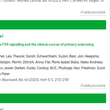
 London : Biomed Central, Bd. 19 (2021), Heft 1, Artikel 94, insges. 19
Publikationslink
el
FXR signalling and the clinical course of primary sclerosing
ren, Lea; Theurer, Sarah; Schwertheim, Suzan; Best, Jan; Heegsma,
lattjan, Martin; Dittrich, Anna; Fiel, Maria Isabel; Baba, Hideo Andreas;
o Javier; Gerken, Guido; Canbay, Ali E.; Moshage, Han; Friedman, Scott
s Peter
y-Blackwell, Bd. 40 (2020), Heft 9, S. 2172-2181
Publikationslink
el