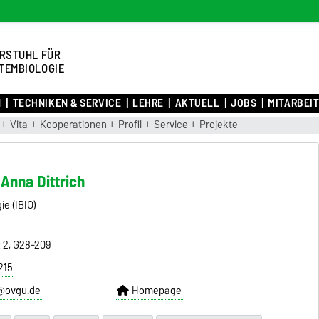
RSTUHL FÜR
TEMBIOLOGIE
N
TECHNIKEN & SERVICE
LEHRE
AKTUELL
JOBS
MITARBEIT
Vita
Kooperationen
Profil
Service
Projekte
. Anna Dittrich
gie (IBIO)
z 2, G28-209
215
h@ovgu.de
Homepage