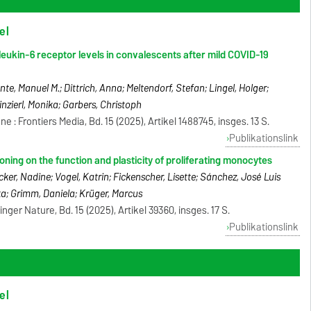
el
leukin-6 receptor levels in convalescents after mild COVID-19
te, Manuel M.; Dittrich, Anna; Meltendorf, Stefan; Lingel, Holger;
nzierl, Monika; Garbers, Christoph
 : Frontiers Media, Bd. 15 (2025), Artikel 1488745, insges. 13 S.
Publikationslink
ning on the function and plasticity of proliferating monocytes
ker, Nadine; Vogel, Katrin; Fickenscher, Lisette; Sánchez, José Luis
ka; Grimm, Daniela; Krüger, Marcus
inger Nature, Bd. 15 (2025), Artikel 39360, insges. 17 S.
Publikationslink
el