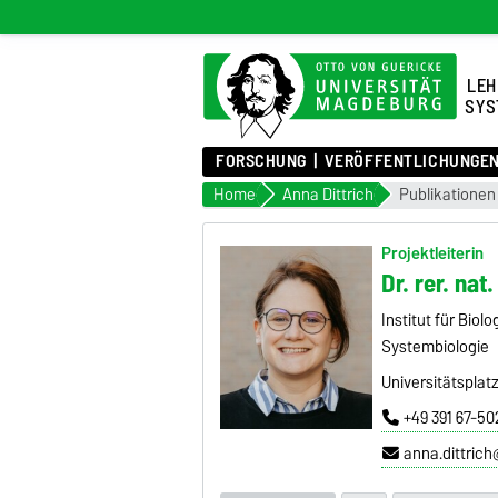
LEH
SYS
FORSCHUNG
VERÖFFENTLICHUNGE
Home
Anna Dittrich
Publikationen
Projektleiterin
Dr. rer. nat
Institut für Biolo
Systembiologie
Universitätsplat
+49 391 67-50
anna.dittric