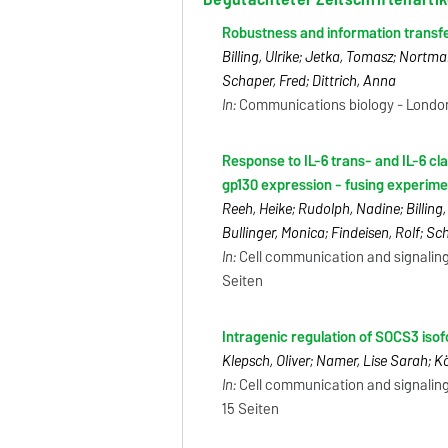
Robustness and information transfe
Billing, Ulrike; Jetka, Tomasz; Nort
Schaper, Fred; Dittrich, Anna
In:
Communications biology - London: 
Response to IL-6 trans- and IL-6 clas
gp130 expression - fusing experime
Reeh, Heike; Rudolph, Nadine; Billing, 
Bullinger, Monica; Findeisen, Rolf; Sc
In:
Cell communication and signaling -
Seiten
Intragenic regulation of SOCS3 iso
Klepsch, Oliver; Namer, Lise Sarah; 
In:
Cell communication and signaling 
15 Seiten