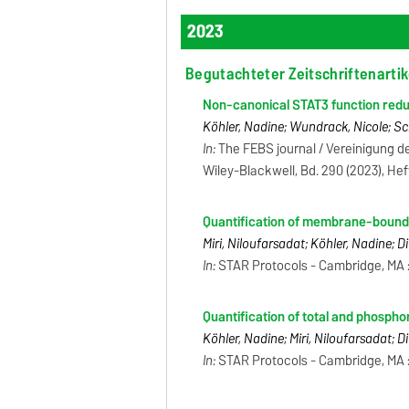
2023
Begutachteter Zeitschriftenartik
Non-canonical STAT3 function redu
Köhler, Nadine; Wundrack, Nicole; Sch
In:
The FEBS journal / Vereinigung d
Wiley-Blackwell, Bd. 290 (2023), Heft
Quantification of membrane-bound 
Miri, Niloufarsadat; Köhler, Nadine; D
In:
STAR Protocols - Cambridge, MA : Ce
Quantification of total and phospho
Köhler, Nadine; Miri, Niloufarsadat; D
In:
STAR Protocols - Cambridge, MA : C