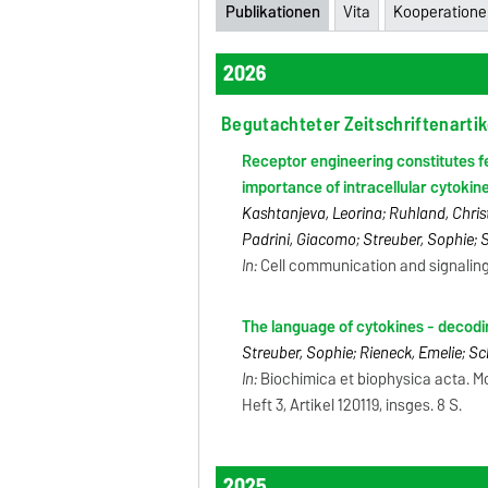
Publikationen
Vita
Kooperation
2026
Begutachteter Zeitschriftenartik
Receptor engineering constitutes f
importance of intracellular cytokin
Kashtanjeva, Leorina; Ruhland, Christi
Padrini, Giacomo; Streuber, Sophie; S
In:
Cell communication and signaling -
The language of cytokines - decodi
Streuber, Sophie; Rieneck, Emelie; Sc
In:
Biochimica et biophysica acta. Mol
Heft 3, Artikel 120119, insges. 8 S.
2025