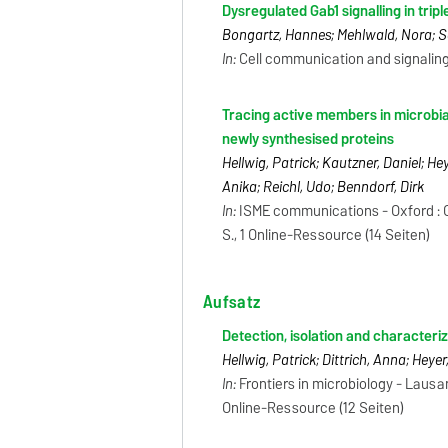
Dysregulated Gab1 signalling in trip
Bongartz, Hannes; Mehlwald, Nora; Sei
In:
Cell communication and signaling -
Tracing active members in microbi
newly synthesised proteins
Hellwig, Patrick; Kautzner, Daniel; He
Anika; Reichl, Udo; Benndorf, Dirk
In:
ISME communications - Oxford : Oxf
S., 1 Online-Ressource (14 Seiten)
Aufsatz
Detection, isolation and character
Hellwig, Patrick; Dittrich, Anna; Heyer
In:
Frontiers in microbiology - Lausann
Online-Ressource (12 Seiten)