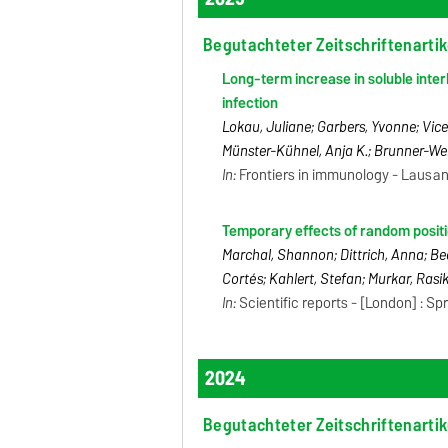
Begutachteter Zeitschriftenartik
Long-term increase in soluble inter
infection
Lokau, Juliane; Garbers, Yvonne; Vicen
Münster-Kühnel, Anja K.; Brunner-Wei
In:
Frontiers in immunology - Lausanne
Temporary effects of random positio
Marchal, Shannon; Dittrich, Anna; Bec
Cortés; Kahlert, Stefan; Murkar, Rasi
In:
Scientific reports - [London] : Spr
2024
Begutachteter Zeitschriftenartik