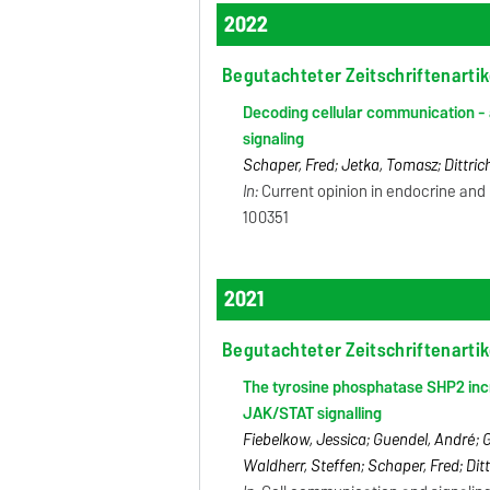
2022
Begutachteter Zeitschriftenartik
Decoding cellular communication - 
signaling
Schaper, Fred; Jetka, Tomasz; Dittric
In:
Current opinion in endocrine and 
100351
2021
Begutachteter Zeitschriftenartik
The tyrosine phosphatase SHP2 incr
JAK/STAT signalling
Fiebelkow, Jessica; Guendel, André;
Waldherr, Steffen; Schaper, Fred; Dit