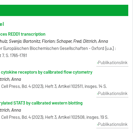
el
ces REDD1 transcription
ulz, Svenja; Bartonitz, Florian; Schaper, Fred; Dittrich, Anna
er Europäischen Biochemischen Gesellschaften - Oxford [u.a.] :
 7, S. 1765-1781
Publikationslink
cytokine receptors by calibrated flow cytometry
ittrich, Anna
ll Press, Bd. 4 (2023), Heft 3, Artikel 102511, insges. 14 S.
Publikationslink
rylated STAT3 by calibrated western blotting
ittrich, Anna
ell Press, Bd. 4 (2023), Heft 3, Artikel 102508, insges. 19 S.
Publikationslink