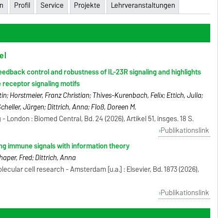
en
Profil
Service
Projekte
Lehrveranstaltungen
el
eedback control and robustness of IL-23R signaling and highlights
e receptor signaling motifs
n; Horstmeier, Franz Christian; Thives-Kurenbach, Felix; Ettich, Julia;
cheller, Jürgen; Dittrich, Anna; Floß, Doreen M.
 London : Biomed Central, Bd. 24 (2026), Artikel 51, insges. 18 S.
Publikationslink
ng immune signals with information theory
haper, Fred; Dittrich, Anna
ecular cell research - Amsterdam [u.a.] : Elsevier, Bd. 1873 (2026),
Publikationslink