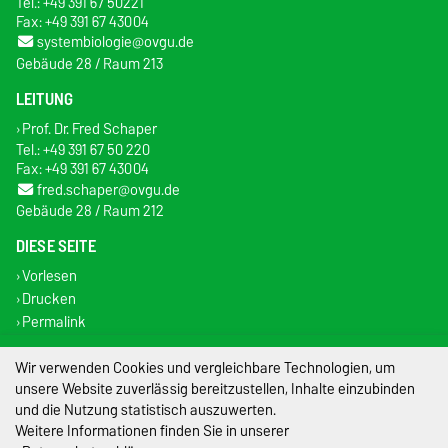
Tel.: +49 391 67 50221
Fax: +49 391 67 43004
systembiologie@ovgu.de
Gebäude 28 / Raum 213
LEITUNG
Prof. Dr. Fred Schaper
Tel.: +49 391 67 50 220
Fax: +49 391 67 43004
fred.schaper@ovgu.de
Gebäude 28 / Raum 212
DIESE SEITE
Vorlesen
Drucken
Permalink
Wir verwenden Cookies und vergleichbare Technologien, um
Impressum
unsere Website zuverlässig bereitzustellen, Inhalte einzubinden
und die Nutzung statistisch auszuwerten.
Datenschutz
Weitere Informationen finden Sie in unserer